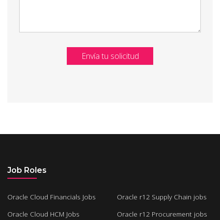
Envía tu solicitud
Job Roles
Oracle Cloud Financials Jobs
Oracle r12 Supply Chain jobs
Oracle Cloud HCM Jobs
Oracle r12 Procurement jobs